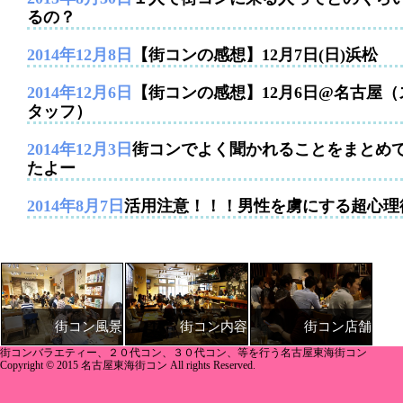
るの？
2014年12月8日
【街コンの感想】12月7日(日)浜松
2014年12月6日
【街コンの感想】12月6日@名古屋（
タッフ）
2014年12月3日
街コンでよく聞かれることをまとめ
たよー
2014年8月7日
活用注意！！！男性を虜にする超心理
街コン内容
街コン店舗
街コン風景
街コンバラエティー、２０代コン、３０代コン、等を行う名古屋東海街コン
Copyright © 2015 名古屋東海街コン All rights Reserved.