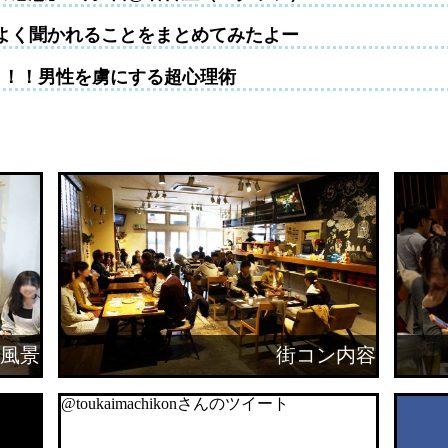
よく聞かれることをまとめてみたよー
！！！男性を虜にする超心理術
風景
街コン内容
@toukaimachikonさんのツイート