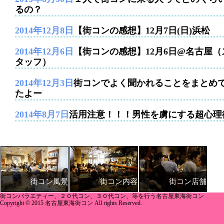
るの？
2014年12月8日
【街コンの感想】12月7日(日)浜松
2014年12月6日
【街コンの感想】12月6日@名古屋（
タッフ）
2014年12月3日
街コンでよく聞かれることをまとめ
たよー
2014年8月7日
活用注意！！！男性を虜にする超心理
街コン内容
街コン店舗
街コン風景
街コンバラエティー、２０代コン、３０代コン、等を行う名古屋東海街コン
Copyright © 2015 名古屋東海街コン All rights Reserved.