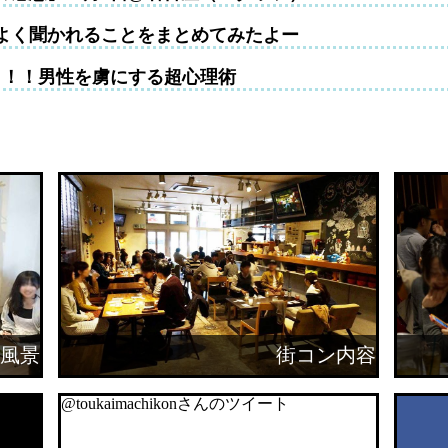
よく聞かれることをまとめてみたよー
！！！男性を虜にする超心理術
風景
街コン内容
@toukaimachikonさんのツイート