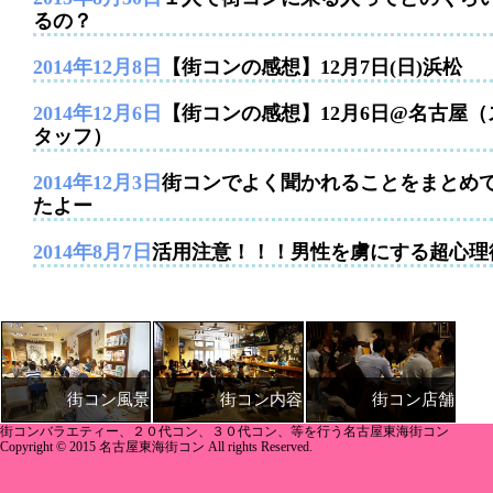
るの？
2014年12月8日
【街コンの感想】12月7日(日)浜松
2014年12月6日
【街コンの感想】12月6日@名古屋（
タッフ）
2014年12月3日
街コンでよく聞かれることをまとめ
たよー
2014年8月7日
活用注意！！！男性を虜にする超心理
街コン内容
街コン店舗
街コン風景
街コンバラエティー、２０代コン、３０代コン、等を行う名古屋東海街コン
Copyright © 2015 名古屋東海街コン All rights Reserved.