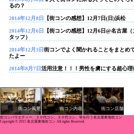
るの？
2014年12月8日
【街コンの感想】12月7日(日)浜松
2014年12月6日
【街コンの感想】12月6日@名古屋（
タッフ）
2014年12月3日
街コンでよく聞かれることをまとめ
たよー
2014年8月7日
活用注意！！！男性を虜にする超心理
街コン内容
街コン店舗
街コン風景
街コンバラエティー、２０代コン、３０代コン、等を行う名古屋東海街コン
Copyright © 2015 名古屋東海街コン All rights Reserved.