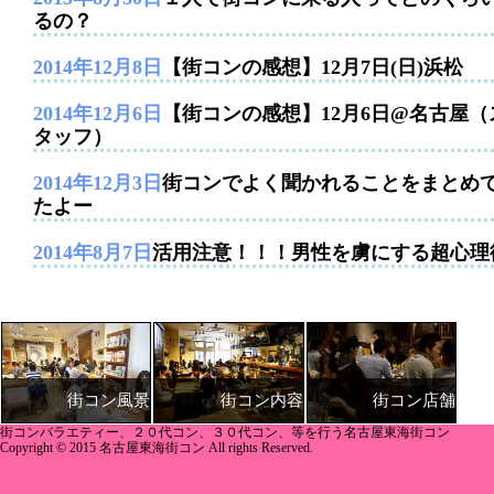
るの？
2014年12月8日
【街コンの感想】12月7日(日)浜松
2014年12月6日
【街コンの感想】12月6日@名古屋（
タッフ）
2014年12月3日
街コンでよく聞かれることをまとめ
たよー
2014年8月7日
活用注意！！！男性を虜にする超心理
街コン内容
街コン店舗
街コン風景
街コンバラエティー、２０代コン、３０代コン、等を行う名古屋東海街コン
Copyright © 2015 名古屋東海街コン All rights Reserved.