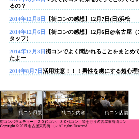
るの？
2014年12月8日
【街コンの感想】12月7日(日)浜松
2014年12月6日
【街コンの感想】12月6日@名古屋（
タッフ）
2014年12月3日
街コンでよく聞かれることをまとめ
たよー
2014年8月7日
活用注意！！！男性を虜にする超心理
街コン内容
街コン店舗
街コン風景
街コンバラエティー、２０代コン、３０代コン、等を行う名古屋東海街コン
Copyright © 2015 名古屋東海街コン All rights Reserved.