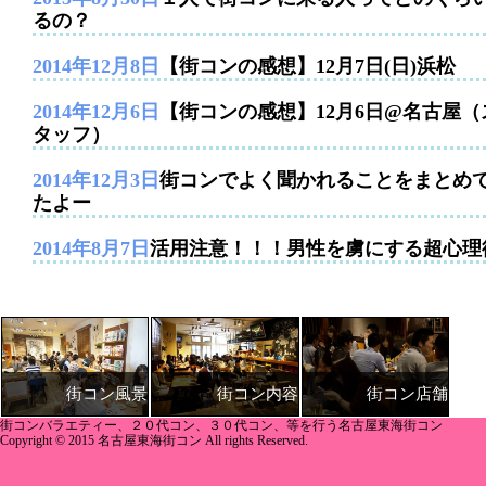
るの？
2014年12月8日
【街コンの感想】12月7日(日)浜松
2014年12月6日
【街コンの感想】12月6日@名古屋（
タッフ）
2014年12月3日
街コンでよく聞かれることをまとめ
たよー
2014年8月7日
活用注意！！！男性を虜にする超心理
街コン内容
街コン店舗
街コン風景
街コンバラエティー、２０代コン、３０代コン、等を行う名古屋東海街コン
Copyright © 2015 名古屋東海街コン All rights Reserved.