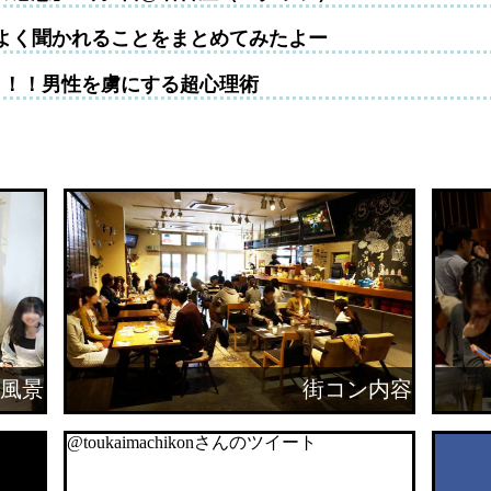
よく聞かれることをまとめてみたよー
！！！男性を虜にする超心理術
風景
街コン内容
@toukaimachikonさんのツイート