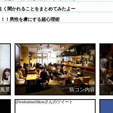
よく聞かれることをまとめてみたよー
！！！男性を虜にする超心理術
風景
街コン内容
@toukaimachikonさんのツイート