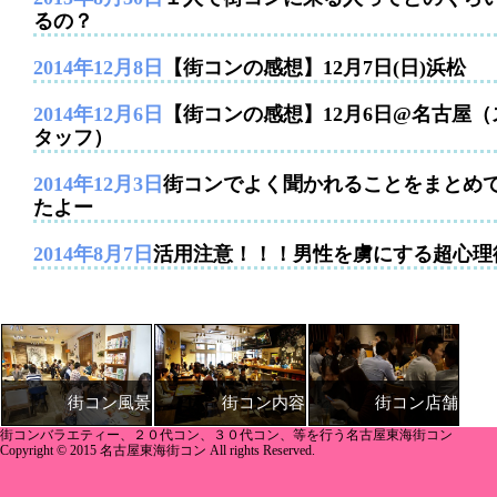
るの？
2014年12月8日
【街コンの感想】12月7日(日)浜松
2014年12月6日
【街コンの感想】12月6日@名古屋（
タッフ）
2014年12月3日
街コンでよく聞かれることをまとめ
たよー
2014年8月7日
活用注意！！！男性を虜にする超心理
街コン内容
街コン店舗
街コン風景
街コンバラエティー、２０代コン、３０代コン、等を行う名古屋東海街コン
Copyright © 2015 名古屋東海街コン All rights Reserved.