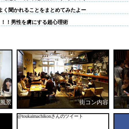
よく聞かれることをまとめてみたよー
！！！男性を虜にする超心理術
風景
街コン内容
@toukaimachikonさんのツイート