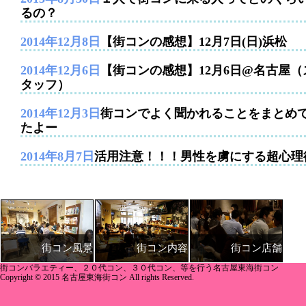
るの？
2014年12月8日
【街コンの感想】12月7日(日)浜松
2014年12月6日
【街コンの感想】12月6日@名古屋（
タッフ）
2014年12月3日
街コンでよく聞かれることをまとめ
たよー
2014年8月7日
活用注意！！！男性を虜にする超心理
街コン内容
街コン店舗
街コン風景
街コンバラエティー、２０代コン、３０代コン、等を行う名古屋東海街コン
Copyright © 2015 名古屋東海街コン All rights Reserved.