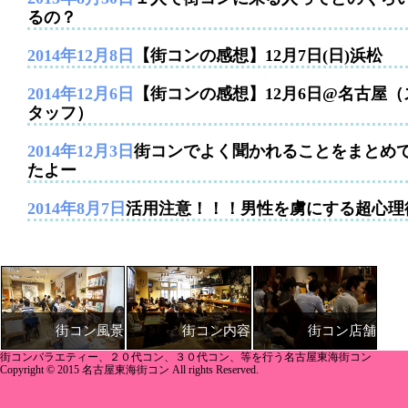
るの？
2014年12月8日
【街コンの感想】12月7日(日)浜松
2014年12月6日
【街コンの感想】12月6日@名古屋（
タッフ）
2014年12月3日
街コンでよく聞かれることをまとめ
たよー
2014年8月7日
活用注意！！！男性を虜にする超心理
街コン内容
街コン店舗
街コン風景
街コンバラエティー、２０代コン、３０代コン、等を行う名古屋東海街コン
Copyright © 2015 名古屋東海街コン All rights Reserved.