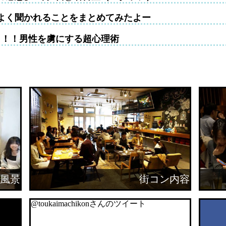
よく聞かれることをまとめてみたよー
！！！男性を虜にする超心理術
風景
街コン内容
@toukaimachikonさんのツイート