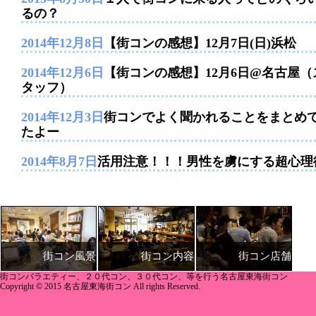
るの？
2014年12月8日
【街コンの感想】12月7日(日)浜松
2014年12月6日
【街コンの感想】12月6日@名古屋（
タッフ）
2014年12月3日
街コンでよく聞かれることをまとめ
たよー
2014年8月7日
活用注意！！！男性を虜にする超心理
街コン内容
街コン店舗
街コン風景
街コンバラエティー、２０代コン、３０代コン、等を行う名古屋東海街コン
Copyright © 2015 名古屋東海街コン All rights Reserved.