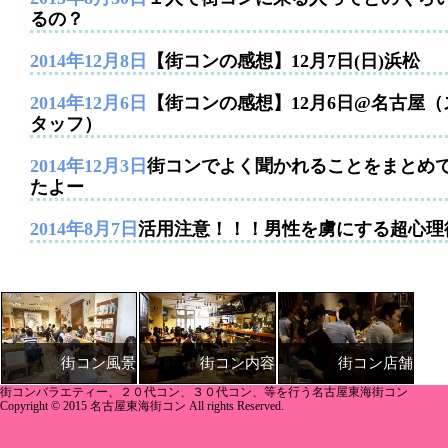
るの？
2014年12月8日
【街コンの感想】12月7日(日)浜松
2014年12月6日
【街コンの感想】12月6日@名古屋（
タッフ）
2014年12月3日
街コンでよく聞かれることをまとめ
たよー
2014年8月7日
活用注意！！！男性を虜にする超心理
街コン内容
街コン店舗
街コン風景
街コンバラエティー、２０代コン、３０代コン、等を行う名古屋東海街コン
Copyright © 2015 名古屋東海街コン All rights Reserved.