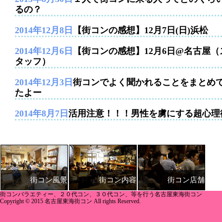
るの？
2014年12月8日
【街コンの感想】12月7日(日)浜松
2014年12月6日
【街コンの感想】12月6日@名古屋（
タッフ）
2014年12月3日
街コンでよく聞かれることをまとめ
たよー
2014年8月7日
活用注意！！！男性を虜にする超心理
街コン内容
街コン店舗
街コン風景
街コンバラエティー、２０代コン、３０代コン、等を行う名古屋東海街コン
Copyright © 2015 名古屋東海街コン All rights Reserved.