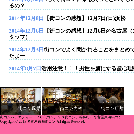
るの？
2014年12月8日
【街コンの感想】12月7日(日)浜松
2014年12月6日
【街コンの感想】12月6日@名古屋（
タッフ）
2014年12月3日
街コンでよく聞かれることをまとめ
たよー
2014年8月7日
活用注意！！！男性を虜にする超心理
街コン内容
街コン店舗
街コン風景
街コンバラエティー、２０代コン、３０代コン、等を行う名古屋東海街コン
Copyright © 2015 名古屋東海街コン All rights Reserved.