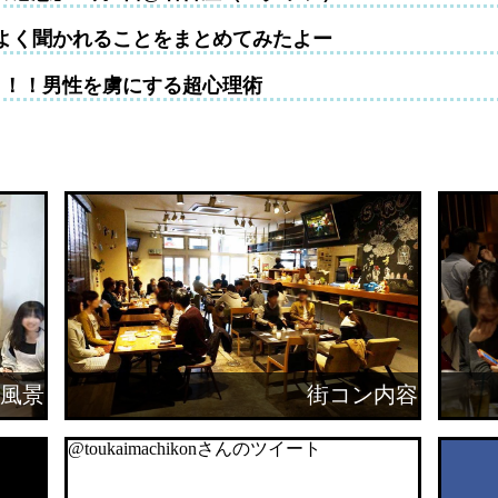
よく聞かれることをまとめてみたよー
！！！男性を虜にする超心理術
風景
街コン内容
@toukaimachikonさんのツイート