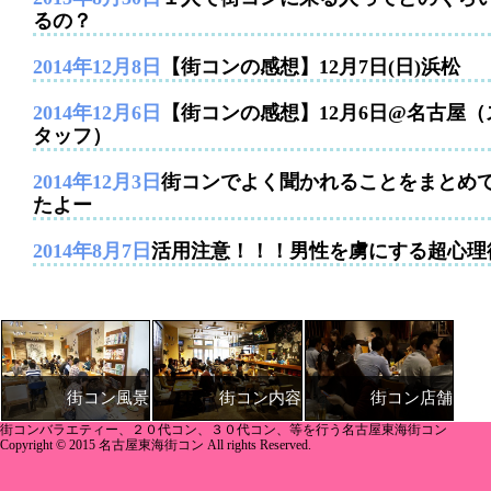
るの？
2014年12月8日
【街コンの感想】12月7日(日)浜松
2014年12月6日
【街コンの感想】12月6日@名古屋（
タッフ）
2014年12月3日
街コンでよく聞かれることをまとめ
たよー
2014年8月7日
活用注意！！！男性を虜にする超心理
街コン内容
街コン店舗
街コン風景
街コンバラエティー、２０代コン、３０代コン、等を行う名古屋東海街コン
Copyright © 2015 名古屋東海街コン All rights Reserved.