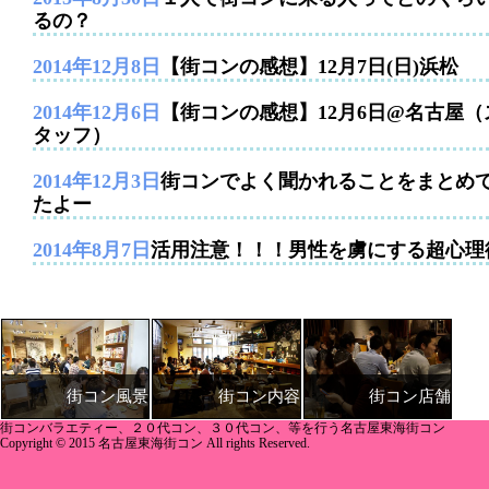
るの？
2014年12月8日
【街コンの感想】12月7日(日)浜松
2014年12月6日
【街コンの感想】12月6日@名古屋（
タッフ）
2014年12月3日
街コンでよく聞かれることをまとめ
たよー
2014年8月7日
活用注意！！！男性を虜にする超心理
街コン内容
街コン店舗
街コン風景
街コンバラエティー、２０代コン、３０代コン、等を行う名古屋東海街コン
Copyright © 2015 名古屋東海街コン All rights Reserved.