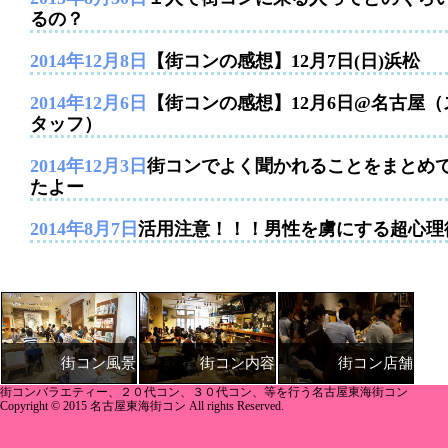
るの？
2014年12月8日
【街コンの感想】12月7日(日)浜松
2014年12月6日
【街コンの感想】12月6日@名古屋（
タッフ）
2014年12月3日
街コンでよく聞かれることをまとめ
たよー
2014年8月7日
活用注意！！！男性を虜にする超心理
街コン内容
街コン店舗
街コン風景
街コンバラエティー、２０代コン、３０代コン、等を行う名古屋東海街コン
Copyright © 2015 名古屋東海街コン All rights Reserved.