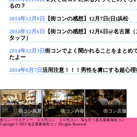
るの？
2014年12月8日
【街コンの感想】12月7日(日)浜松
2014年12月6日
【街コンの感想】12月6日@名古屋（
タッフ）
2014年12月3日
街コンでよく聞かれることをまとめ
たよー
2014年8月7日
活用注意！！！男性を虜にする超心理
街コン内容
街コン店舗
街コン風景
街コンバラエティー、２０代コン、３０代コン、等を行う名古屋東海街コン
Copyright © 2015 名古屋東海街コン All rights Reserved.