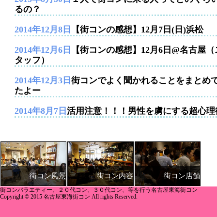
るの？
2014年12月8日
【街コンの感想】12月7日(日)浜松
2014年12月6日
【街コンの感想】12月6日@名古屋（
タッフ）
2014年12月3日
街コンでよく聞かれることをまとめ
たよー
2014年8月7日
活用注意！！！男性を虜にする超心理
街コン内容
街コン店舗
街コン風景
街コンバラエティー、２０代コン、３０代コン、等を行う名古屋東海街コン
Copyright © 2015 名古屋東海街コン All rights Reserved.