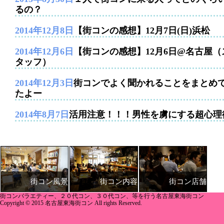
るの？
2014年12月8日
【街コンの感想】12月7日(日)浜松
2014年12月6日
【街コンの感想】12月6日@名古屋（
タッフ）
2014年12月3日
街コンでよく聞かれることをまとめ
たよー
2014年8月7日
活用注意！！！男性を虜にする超心理
街コン内容
街コン店舗
街コン風景
街コンバラエティー、２０代コン、３０代コン、等を行う名古屋東海街コン
Copyright © 2015 名古屋東海街コン All rights Reserved.