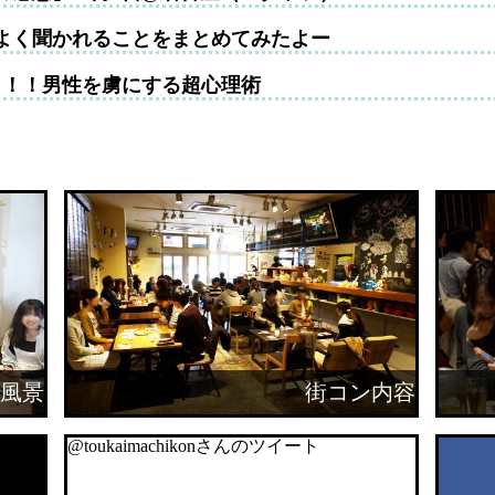
よく聞かれることをまとめてみたよー
！！！男性を虜にする超心理術
風景
街コン内容
@toukaimachikonさんのツイート