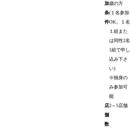
加
歳の方
条
(１名参加
件
OK。１名
１組また
は同性2名
1組で申し
込み下さ
い)
※独身の
み参加可
能
店
2～5店舗
舗
数