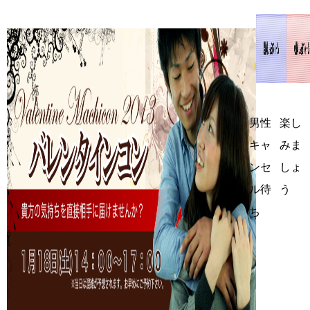
男性
楽し
キャ
みま
ンセ
しょ
ル待
う
ち