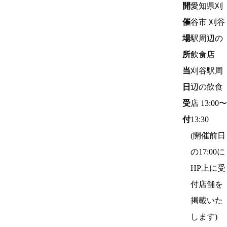
開
愛知県刈
催
谷市 刈谷
場
駅周辺の
所
飲食店
当
刈谷駅周
日
辺の飲食
受
店 13:00〜
付
13:30
(開催前日
の17:00に
HP上に受
付店舗を
掲載いた
します)