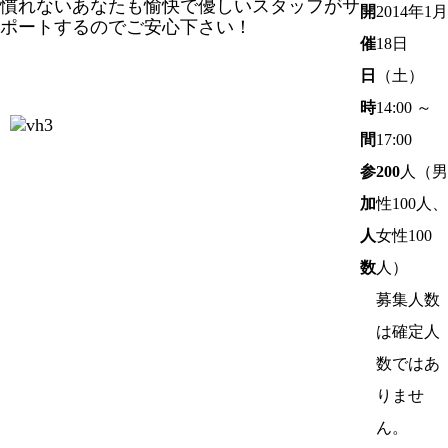
慣れないあなたも愉快で優しいスタッフがサ
開
2014年1月
ポートするのでご安心下さい！
催
18日
日
（土）
時
14:00 ～
間
17:00
参
200
人（男
加
性100人、
人
女性100
数
人）
募集人数
は確定人
数ではあ
りませ
ん。