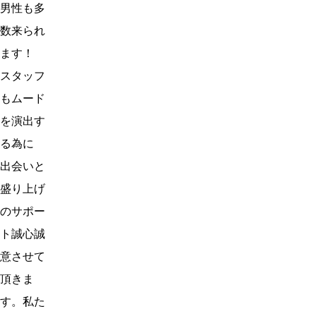
男性も多
数来られ
ます！
スタッフ
もムード
を演出す
る為に
出会いと
盛り上げ
のサポー
ト誠心誠
意させて
頂きま
す。私た