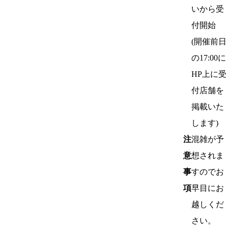
いから受
付開始
(開催前日
の17:00に
HP上に受
付店舗を
掲載いた
します)
注
混雑が予
意
想されま
事
すのでお
項
早目にお
越しくだ
さい。