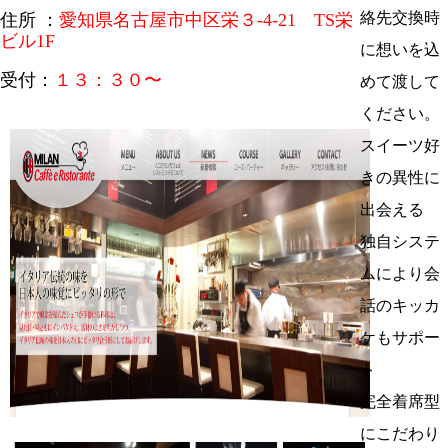
絡先交換時
住所 ：
愛知県名古屋市中区栄３-4-21 TS栄
ビル1F
に想いを込
受付：
１３：３０〜
めて渡して
ください。
スイーツ好
きの異性に
出会える
独自システ
ムにより会
話のキッカ
ケもサポー
ト
完全着席型
にこだわり