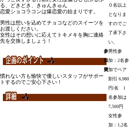
る、どきどき、きゅんきゅん
０名以上
恋愛ショコラコンは爆恋愛の始まりです。
となりま
男性は想いを込めてチョコなどのスイーツを
すのでご
お渡しください。
了承下さ
女性はその想いに応えてトキメキを胸に連絡
先を交換しましょう！
い。
参
男性参
加
加：2名参
費
加でペア
慣れない方も愉快で優しいスタッフがサポー
割引 6,980
トするのでご安心下さい！
円/名 1
名参加は
7,500円
女性参
加：1,2名