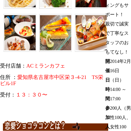
ィングもサ
ポート！
親切で誠実
で丁寧なス
タッフのお
もてなし！
開
2014年2月
受付店舗：
ACミランカフェ
催
16日
住所 ：
愛知県名古屋市中区栄３-4-21 TS栄
日
（日）
ビル1F
時
14:00 ～
受付：
１３：３０〜
間
17:00
参
200
人（男
加
性100人、
人
女性100