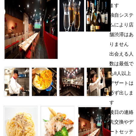
ます
独自システ
ムにより店
舗渋滞はあ
りません
出会える人
数は最低で
も8人以上
デザートは
必ず出しま
す
後日の連絡
先交換やデ
ートセッテ