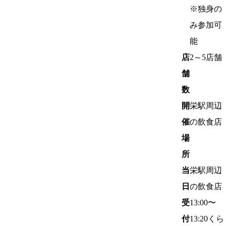
※独身の
み参加可
能
店
2～5店舗
舗
数
開
栄駅周辺
催
の飲食店
場
所
当
栄駅周辺
日
の飲食店
受
13:00〜
付
13:20くら