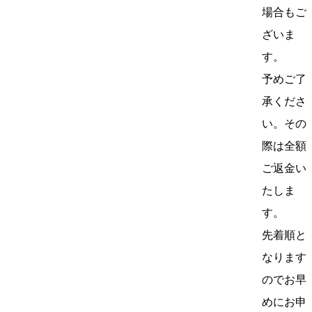
場合もご
ざいま
す。
予めご了
承くださ
い。その
際は全額
ご返金い
たしま
す。
先着順と
なります
のでお早
めにお申