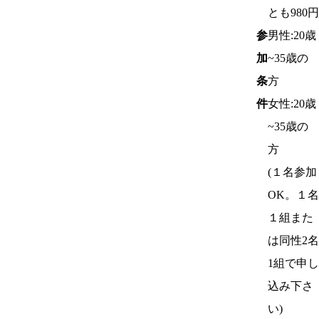
とも980円
参
男性:20歳
加
~35歳の
条
方
件
女性:20歳
~35歳の
方
(１名参加
OK。１名
１組また
は同性2名
1組で申し
込み下さ
い)