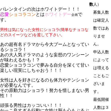
数
人）
バレンタインの次はホワイトデー！！！
募集人数
恋愛
ショコラコン
とは
ホワイトデー
で
企画
す。
は確定人
数ではあ
男性は気になった女性にショコラ(簡単なチョコな
どのスイーツなど)を渡して下さい。
りませ
あの超有名ドラマから今大ブームとなってい
ん。
るショコラ！
申込人数
あの大人気ドラマのような妄想のワンシーン
が味わえるかも！？
によって
恋愛ショコラコンで夢みる自分を深くて甘い
は増える
楽しい現実にしちゃおう！！！
こともご
女性は人を好きになるのも体力やテンション
ざいま
が必要なんです。
その原動力はショコラ！努力を惜しまない男
す。
性！！
最低開催
頑張る男性はカッコいい！！！
人数は３
かっこ良すぎる行動に女性は脳も心もぶるぶ