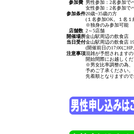
参加費
男性参加：2名参加でペア割
女性参加：2名参加でペア割
参加条件
20歳~35歳の方
(１名参加OK。１名１
※独身のみ参加可能
店舗数
2～5店舗
開催場所
金山駅周辺の飲食店
当日受付
金山駅周辺の飲食店 19
(開催前日の17:00に
注意事項
混雑が予想されますの
開始間際にお越しくだ
※男女比率調整の為、
予めご了承ください。
先着順となりますので