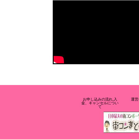
お申し込みの流れ,入
運営
金、キャンセルについ
て