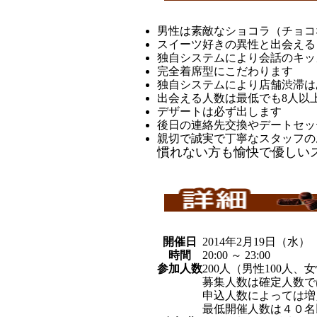
男性は素敵なショコラ（チョコ
スイーツ好きの異性と出会える
独自システムにより会話のキッ
完全着席型にこだわります
独自システムにより店舗渋滞は
出会える人数は最低でも8人以
デザートは必ず出します
後日の連絡先交換やデートセッ
親切で誠実で丁寧なスタッフの
慣れない方も愉快で優しい
開催日
2014年2月19日（水）
時間
20:00 ～ 23:00
参加人数
200
人（男性100人、女
募集人数は確定人数で
申込人数によっては増
最低開催人数は４０名