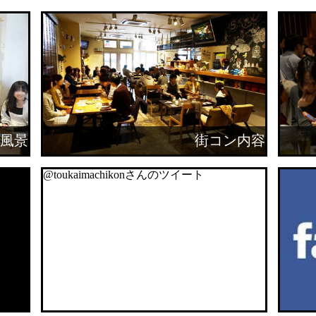
風景
街コン内容
@toukaimachikonさんのツイート