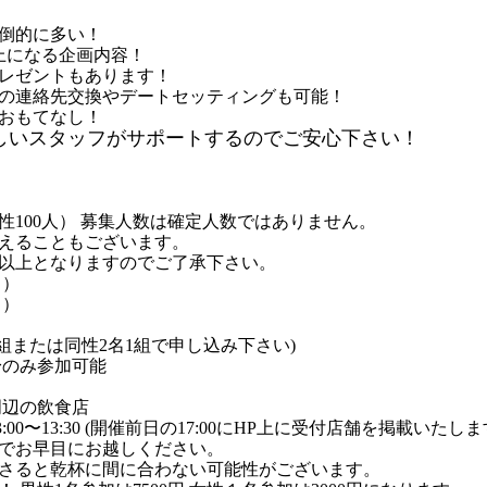
倒的に多い！
上になる企画内容！
レゼントもあります！
の連絡先交換やデートセッティングも可能！
おもてなし！
しいスタッフがサポートするのでご安心下さい！
女性100人） 募集人数は確定人数ではありません。
えることもございます。
以上となりますのでご了承下さい。
中）
中）
組または同性2名1組で申し込み下さい)
身のみ参加可能
周辺の飲食店
00〜13:30 (開催前日の17:00にHP上に受付店舗を掲載いたしま
でお早目にお越しください。
さると乾杯に間に合わない可能性がございます。