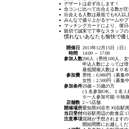
デザートは必ず出します！
合コンに比べて出合える数が圧
出会える人数は最低でも8人以
みんなで盛り上がるゲームやプ
マッチングカードにより、後日
親切で誠実で丁寧なスタッフの
慣れないあなたも愉快で優
開催日
2013年12月15日（日）
時間
14:00 ～ 17:00
参加人数
200
人（男性100人、
申込人数によっては増
最低開催人数は４０名
参加費
男性：6,980円（募集
女性：2,500円（募集
参加条件
20歳～35歳の方
(１名参加OK。１名１
※一人参加可能 ※独
店舗数
2～5店舗
開催場所
愛知県刈谷市 刈谷駅
当日受付
刈谷駅周辺の飲食店 13:
注意事項
混雑が予想されますの
開始間際にお越しくだ