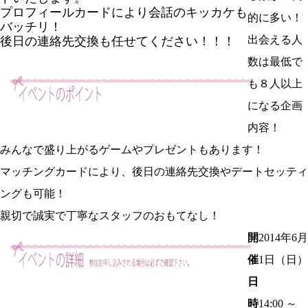
プロフィールカードにより会話のキッカケも
的に多い！
バッチリ！
出会える人
後日の連絡先交換も任せてください！！！
数は最低で
も８人以上
になる企画
内容！
みんなで盛り上がるゲームやプレゼントもあります！
マッチングカードにより、後日の連絡先交換やデートセッティ
ングも可能！
親切で誠実で丁寧なスタッフのおもてなし！
開
2014年6月
催
1日（日）
日
時
14:00 ～