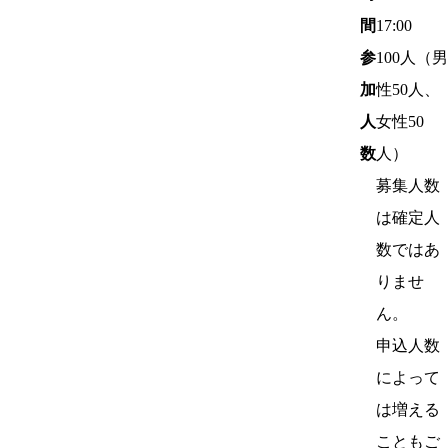
間
17:00
参
100
人（男
加
性50人、
人
女性50
数
人）
募集人数
は確定人
数ではあ
りませ
ん。
申込人数
によって
は増える
こともご