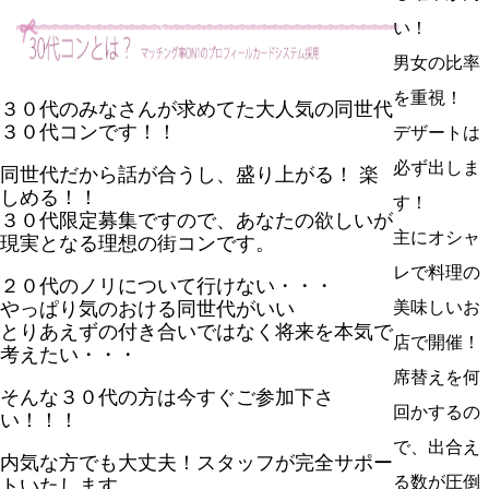
い！
男女の比率
を重視！
３０代のみなさんが求めてた大人気の同世代
３０代コンです！！
デザートは
必ず出しま
同世代だから話が合うし、盛り上がる！ 楽
しめる！！
す！
３０代限定募集ですので、あなたの欲しいが
主にオシャ
現実となる理想の街コンです。
レで料理の
２０代のノリについて行けない・・・
やっぱり気のおける同世代がいい
美味しいお
とりあえずの付き合いではなく将来を本気で
店で開催！
考えたい・・・
席替えを何
そんな３０代の方は今すぐご参加下さ
回かするの
い！！！
で、出合え
内気な方でも大丈夫！スタッフが完全サポー
る数が圧倒
トいたします。