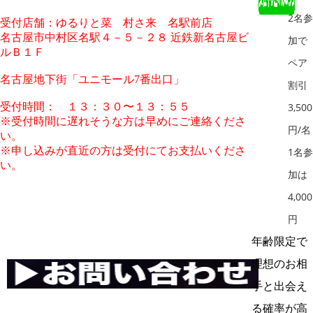
2名参
受付店舗：ゆるりと菜 村さ来 名駅前店
名古屋市中村区名駅４－５－２８ 近鉄新名古屋ビ
加で
ルＢ１Ｆ
ペア
名古屋地下街「ユニモール7番出口」
割引
受付時間： １３：３０〜１３：５５
3,500
※受付時間に遅れそうな方は早めにご連絡くださ
円/名
い。
※申し込みが直近の方は受付にてお支払いくださ
1名参
い。
加は
4,000
円
年齢限定で
理想のお相
手と出会え
る確率が高