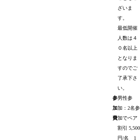
ざいま
す。
最低開催
人数は４
０名以上
となりま
すのでご
了承下さ
い。
参
男性参
加
加：2名参
費
加でペア
割引 5,500
円/名 1