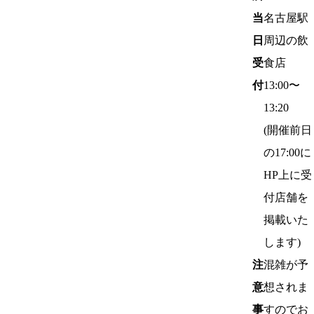
当
名古屋駅
日
周辺の飲
受
食店
付
13:00〜
13:20
(開催前日
の17:00に
HP上に受
付店舗を
掲載いた
します)
注
混雑が予
意
想されま
事
すのでお