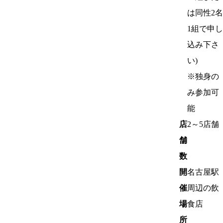
は同性2名
1組で申し
込み下さ
い)
※独身の
み参加可
能
店
2～5店舗
舗
数
開
名古屋駅
催
周辺の飲
場
食店
所