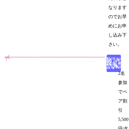
なります
のでお早
めにお申
し込み下
さい。
2名
参加
でペ
ア割
引
5,500
円/名