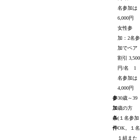
名参加は
6,000円
女性参
加：2名参
加でペア
割引 3,500
円/名 1
名参加は
4,000円
参
30歳～39
加
歳の方
条
(１名参加
件
OK。１名
１組また