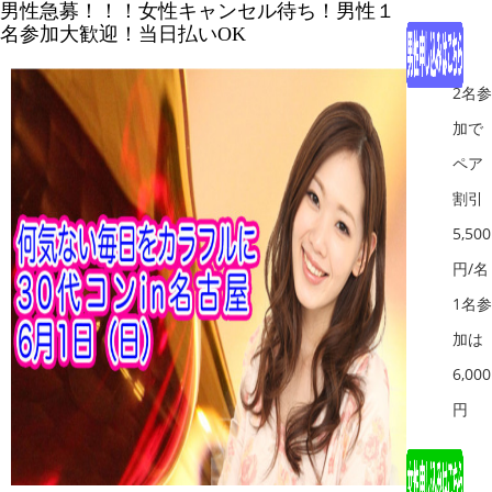
男性急募！！！女性キャンセル待ち！男性１
名参加大歓迎！当日払いOK
2名参
加で
ペア
割引
5,500
円/名
1名参
加は
6,000
円