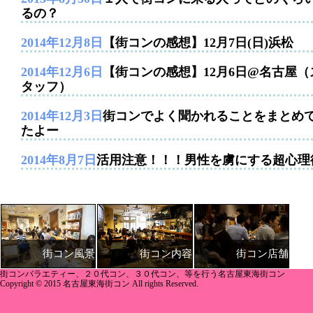
るの？
2014年12月8日
【街コンの感想】12月7日(日)浜松
2014年12月6日
【街コンの感想】12月6日@名古屋（
タッフ）
2014年12月3日
街コンでよく聞かれることをまとめ
たよー
2014年8月7日
活用注意！！！男性を虜にする超心理
街コン内容
街コン店舗
街コン風景
街コンバラエティー、２０代コン、３０代コン、等を行う名古屋東海街コン
Copyright © 2015 名古屋東海街コン All rights Reserved.