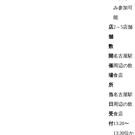
み参加可
能
店
2～5店舗
舗
数
開
名古屋駅
催
周辺の飲
場
食店
所
当
名古屋駅
日
周辺の飲
受
食店
付
13:20〜
13:30位か