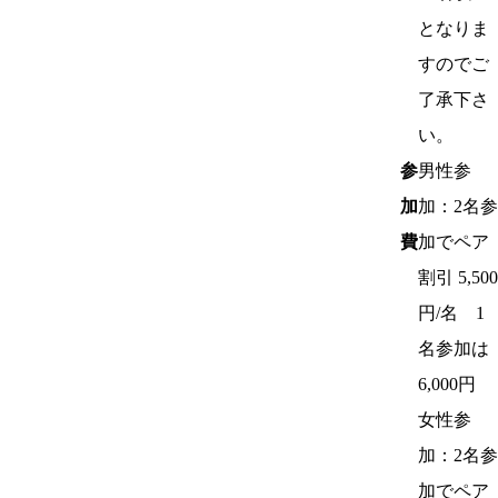
となりま
すのでご
了承下さ
い。
参
男性参
加
加：2名参
費
加でペア
割引 5,500
円/名 1
名参加は
6,000円
女性参
加：2名参
加でペア