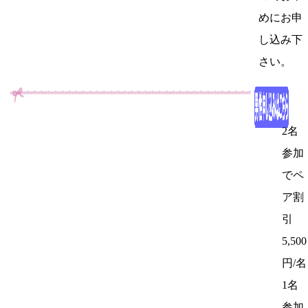
めにお申
し込み下
さい。
2名
参加
でペ
ア割
引
5,500
円/名
1名
参加