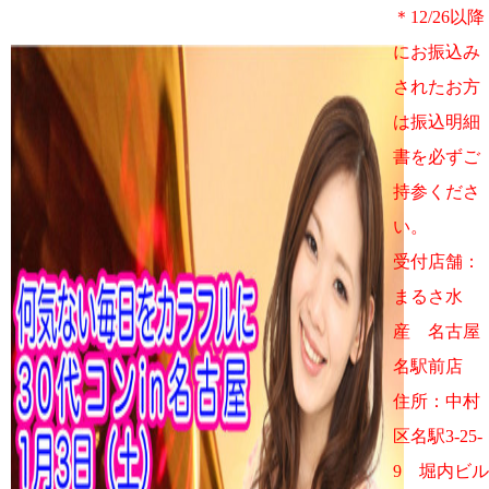
＊12/26以降
にお振込み
されたお方
は振込明細
書を必ずご
持参くださ
い。
受付店舗：
まるさ水
産 名古屋
名駅前店
住所：中村
区名駅3-25-
9 堀内ビル