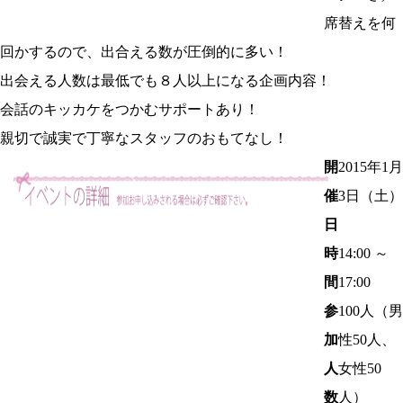
席替えを何
回かするので、出合える数が圧倒的に多い！
出会える人数は最低でも８人以上になる企画内容！
会話のキッカケをつかむサポートあり！
親切で誠実で丁寧なスタッフのおもてなし！
開
2015年
1月
催
3日
（土）
日
時
14:00 ～
間
17:00
参
100
人（男
加
性50人、
人
女性50
数
人）