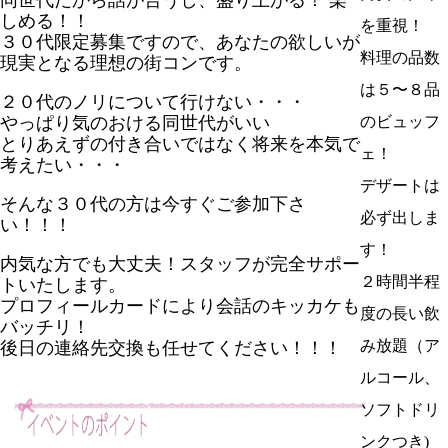
同世代だから話が合うし、盛り上がる！ 楽
しめる！！
を重視！
３０代限定募集ですので、あなたの欲しいが
料理の品数
現実となる理想の街コンです。
は５〜８品
２０代のノリについて行けない・・・
やっぱり気のおける同世代がいい
のビュッフ
とりあえずの付き合いではなく将来を本気で
ェ！
考えたい・・・
デザートは
そんな３０代の方は今すぐご参加下さ
必ず出しま
い！！！
す！
内気な方でも大丈夫！スタッフが完全サポー
２時間半程
トいたします。
プロフィールカードにより会話のキッカケも
度の長い飲
バッチリ！
み放題（ア
後日の連絡先交換も任せてください！！！
ルコール、
ソフトドリ
ンクつき)