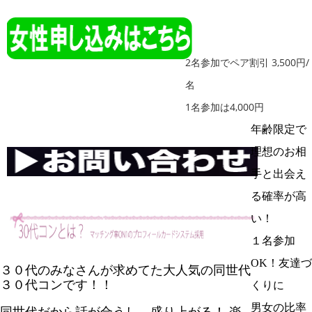
2名参加でペア割引 3,500円/
名
1名参加は4,000円
年齢限定で
理想のお相
手と出会え
る確率が高
い！
１名参加
OK！友達づ
３０代のみなさんが求めてた大人気の同世代
３０代コンです！！
くりに
男女の比率