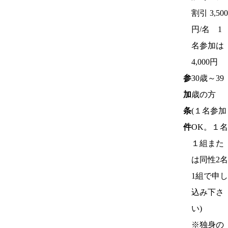
割引 3,500
円/名 1
名参加は
4,000円
参
30歳～39
加
歳の方
条
(１名参加
件
OK。１名
１組また
は同性2名
1組で申し
込み下さ
い)
※独身の