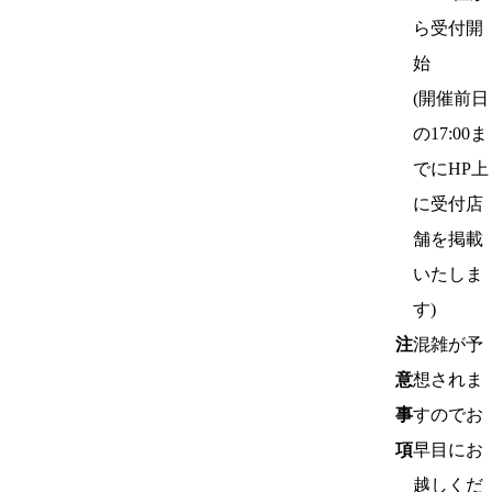
ら受付開
始
(開催前日
の17:00ま
でにHP上
に受付店
舗を掲載
いたしま
す)
注
混雑が予
意
想されま
事
すのでお
項
早目にお
越しくだ