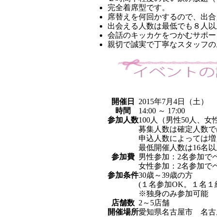
完全着席型です。
席替えを何回かするので、出合
出会える人数は最低でも８人以
会話のキッカケをつかむサポー
親切で誠実で丁寧なスタッフの
開催日
2015年7月4日（土）
時間
14:00 ～ 17:00
参加人数
100人（男性50人、女
募集人数は確定人数で
申込人数によっては増
最低開催人数は16名
参加費
男性参加：2名参加でペア割
女性参加：2名参加でペア割
参加条件
30歳～39歳の方
(１名参加OK。１名１
※独身のみ参加可能
店舗数
2～5店舗
開催場所
愛知県名古屋市
名古