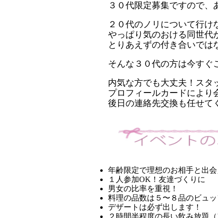
３０代限定
募集ですので、
２０代のノリについて行け
やっぱり気のおける同世代
とりあえずの付き合いでは
そんな
３０代
の方は今すぐ
内気な方でも大丈夫！スタ
プロフィールカードにより
後日の連絡先交換も任せて
年齢限定で理想のお相手と出会
１人参加
OK！友達づくりに
男女の比率を重視！
料理の品数は５〜８品のビュッ
デザートは必ず出します！
２時間半程度の長い飲み放題（