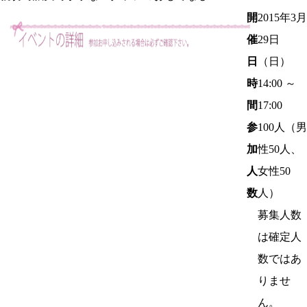
開
2015年3
月
催
29日
日
（日）
時
14:00 ～
間
17:00
参
100
人（男
加
性50人、
人
女性50
数
人）
募集人数
は確定人
数ではあ
りませ
ん。