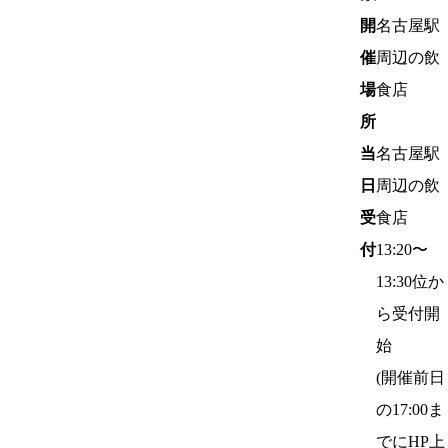
開
名古屋
駅
催
周辺の飲
場
食店
所
当
名古屋
駅
日
周辺の飲
受
食店
付
13:20〜
13:30位か
ら受付開
始
(開催前日
の17:00ま
でにHP上