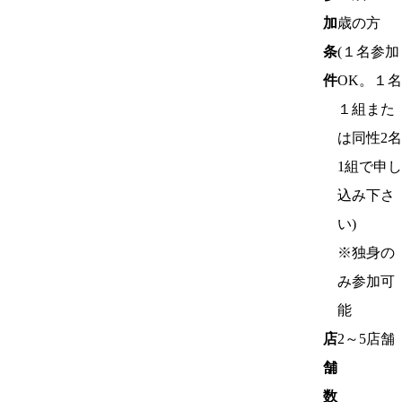
加
歳の方
条
(１名参加
件
OK。１名
１組また
は同性2名
1組で申し
込み下さ
い)
※独身の
み参加可
能
店
2～5店舗
舗
数