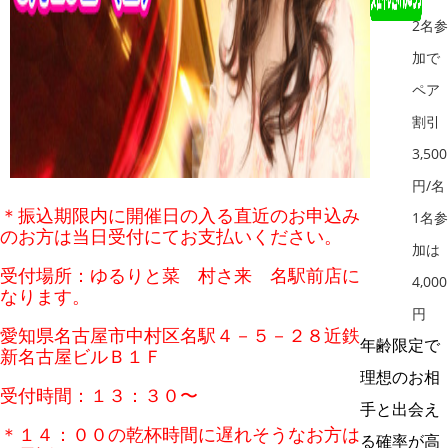
2名参
加で
ペア
割引
3,500
円/名
＊振込期限内に開催日の入る直近のお申込み
1名参
のお方は当日受付にてお支払いください。
加は
受付場所：ゆるりと菜 村さ来 名駅前店に
4,000
なります。
円
愛知県名古屋市中村区名駅４－５－２８近鉄
年齢限定で
新名古屋ビルＢ１Ｆ
理想のお相
受付時間：１３：３０〜
手と出会え
＊１４：００の乾杯時間に遅れそうなお方は
る確率が高