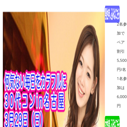
2名参
加で
ペア
割引
5,500
円/名
1名参
加は
6,000
円