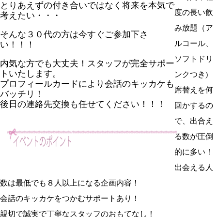
とりあえずの付き合いではなく将来を本気で
度の長い飲
考えたい・・・
み放題（ア
そんな
３０代
の方は今すぐご参加下さ
ルコール、
い！！！
ソフトドリ
内気な方でも大丈夫！スタッフが完全サポー
トいたします。
ンクつき)
プロフィールカードにより会話のキッカケも
席替えを何
バッチリ！
後日の連絡先交換も任せてください！！！
回かするの
で、出合え
る数が圧倒
的に多い！
出会える人
数は最低でも８人以上になる企画内容！
会話のキッカケをつかむサポートあり！
親切で誠実で丁寧なスタッフのおもてなし！