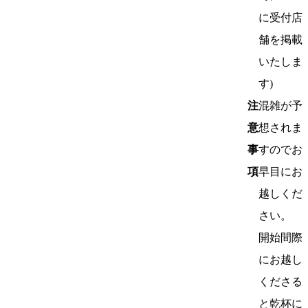
に受付店
舗を掲載
いたしま
す)
注
混雑が予
意
想されま
事
すのでお
項
早目にお
越しくだ
さい。
開始間際
にお越し
くださる
と乾杯に