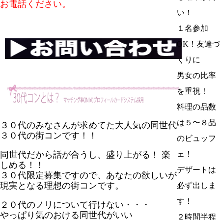
お電話ください。
い！
１名参加
OK！友達づ
くりに
男女の比率
を重視！
料理の品数
は５〜８品
３０代
のみなさんが求めてた大人気の同世代
３０代
の
街コン
です！！
のビュッフ
同世代だから話が合うし、盛り上がる！ 楽
ェ！
しめる！！
デザートは
３０代
限定募集ですので、あなたの欲しいが
現実となる理想の
街コン
です。
必ず出しま
す！
２０代
のノリについて行けない・・・
やっぱり気のおける同世代がいい
２時間半程