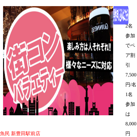
2名
参加
でペ
ア割
引
7,500
円/名
1名
参加
は
8,000
魚民 新豊田駅前店
円