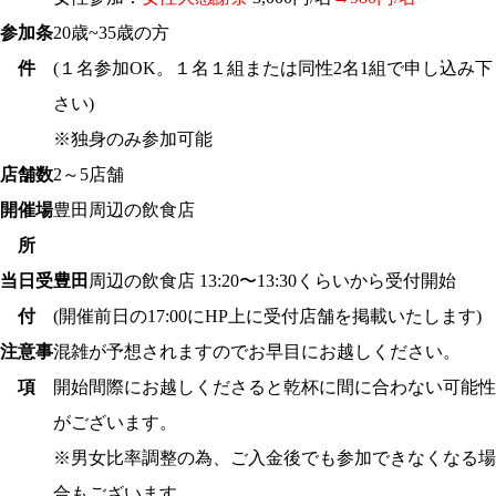
参加条
20歳~35歳の方
件
(１名参加OK。１名１組または同性2名1組で申し込み下
さい)
※独身のみ参加可能
店舗数
2～5店舗
開催場
豊田周辺の飲食店
所
当日受
豊田
周辺の飲食店 13:20〜13:30くらいから受付開始
付
(開催前日の17:00にHP上に受付店舗を掲載いたします)
注意事
混雑が予想されますのでお早目にお越しください。
項
開始間際にお越しくださると乾杯に間に合わない可能性
がございます。
※男女比率調整の為、ご入金後でも参加できなくなる場
合もございます。