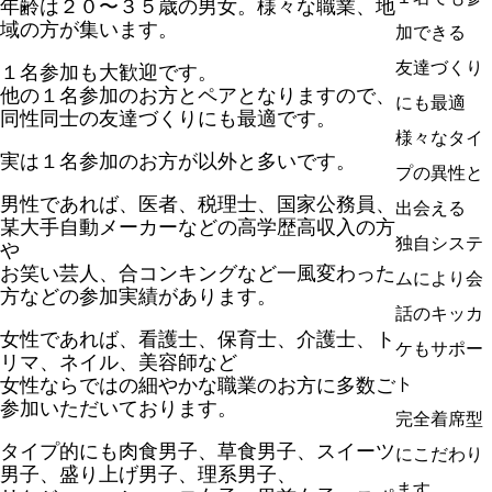
年齢は２０〜３５歳の男女。様々な職業、地
域の方が集います。
加できる
友達づくり
１名参加も大歓迎です。
他の１名参加のお方とペアとなりますので、
にも最適
同性同士の友達づくりにも最適です。
様々なタイ
実は１名参加のお方が以外と多いです。
プの異性と
男性であれば、医者、税理士、国家公務員、
出会える
某大手自動メーカーなどの高学歴高収入の方
独自システ
や
お笑い芸人、合コンキングなど一風変わった
ムにより会
方などの参加実績があります。
話のキッカ
女性であれば、看護士、保育士、介護士、ト
ケもサポー
リマ、ネイル、美容師など
女性ならではの細やかな職業のお方に多数ご
ト
参加いただいております。
完全着席型
タイプ的にも肉食男子、草食男子、スイーツ
にこだわり
男子、盛り上げ男子、理系男子、
ます