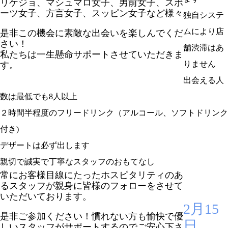
リケジョ、マシュマロ女子、男前女子、スポ
ーツ女子、方言女子、スッピン女子など様々
独自システ
ムにより店
是非この機会に素敵な出会いを楽しんでくだ
さい！
舗渋滞はあ
私たちは一生懸命サポートさせていただきま
りません
す。
出会える人
数は最低でも8人以上
２時間半程度のフリードリンク（アルコール、ソフトドリンク
付き)
デザートは必ず出します
親切で誠実で丁寧なスタッフのおもてなし
常にお客様目線にたったホスピタリティのあ
るスタッフが親身に皆様のフォローをさせて
いただいております。
2月15
是非ご参加ください！慣れない方も愉快で優
日
しいスタッフがサポートするのでご安心下さ