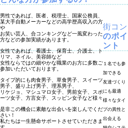
男性であれば、医者、税理士、国家公務員、
某大手自動メーカーなどの高学歴高収入の方
街コン
や
お笑い芸人、合コンキングなど一風変わった
のポイ
方などの参加実績があります。
ント
女性であれば、看護士、保育士、介護士、ト
リマ、ネイル、美容師など
女性ならではの細やかな職業のお方に多数ご
１名でも参
参加いただいております。
加できる
タイプ的にも肉食男子、草食男子、スイーツ
友達づくり
男子、盛り上げ男子、理系男子、
にも最適
リケジョ、マシュマロ女子、男前女子、スポ
ーツ女子、方言女子、スッピン女子など様々
様々なタイ
是非この機会に素敵な出会いを楽しんでくだ
プの異性と
さい！
出会える
私たちは一生懸命サポートさせていただきま
す。
独自システ