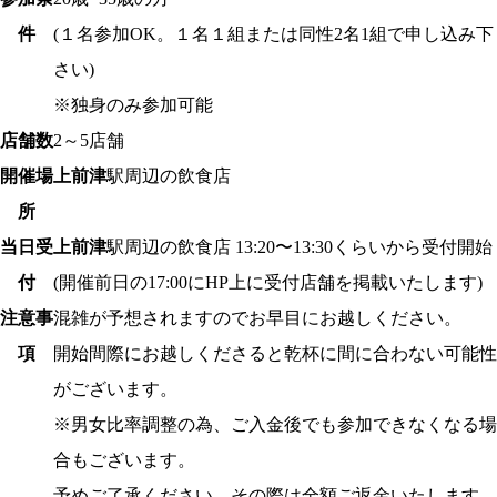
件
(１名参加OK。１名１組または同性2名1組で申し込み下
さい)
※独身のみ参加可能
店舗数
2～5店舗
開催場
上前津
駅周辺の飲食店
所
当日受
上前津
駅周辺の飲食店 13:20〜13:30くらいから受付開始
付
(開催前日の17:00にHP上に受付店舗を掲載いたします)
注意事
混雑が予想されますのでお早目にお越しください。
項
開始間際にお越しくださると乾杯に間に合わない可能性
がございます。
※男女比率調整の為、ご入金後でも参加できなくなる場
合もございます。
予めご了承ください。その際は全額ご返金いたします。