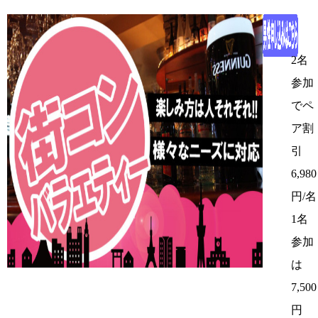
2名
参加
でペ
ア割
引
6,980
円/名
1名
参加
は
7,500
円