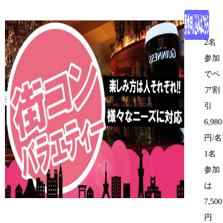
2名
参加
でペ
ア割
引
6,980
円/名
1名
参加
は
7,500
円