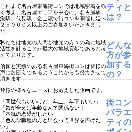
ティと
これまで名古屋東海街コンでは地域密着を強
く考え、
名古屋
エリアを中心に、名古屋駅、
は？
栄駅、伏見駅、金山駅で街コンを開催し延べ
２５０００人以上のご参加をいただきまし
た。
私たちは地元の人間が地元の方々の為に地域
どんな
活性を計ることが最大の地域貢献であると考
方が参
えております。
加する
信頼と実績のある名古屋東海街コンは皆様の
声にお応えできるようこれからも努力させて
の？
頂きます。
皆様の様々なニーズにお応えした企画です。
街コン
「同世代もいいけど、年上、年下もいい」
「気が合えば年齢なんて関係ない！」
バラエ
「本気の恋愛がしたい」
「色んな職種の方と出会って世界を広げた
ティの
い」
ポイン