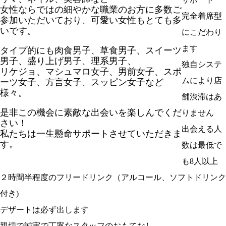
女性ならではの細やかな職業のお方に多数ご
完全着席型
参加いただいており、
可愛い
女性もとても多
いです。
にこだわり
ます
タイプ的にも肉食男子、草食男子、スイーツ
男子、盛り上げ男子、理系男子、
独自システ
リケジョ、マシュマロ女子、男前女子、スポ
ムにより店
ーツ女子、方言女子、スッピン女子など
様々。
舗渋滞はあ
是非この機会に素敵な出会いを楽しんでくだ
りません
さい！
出会える人
私たちは一生懸命サポートさせていただきま
す。
数は最低で
も8人以上
２時間半程度のフリードリンク（アルコール、ソフトドリンク
付き)
デザートは必ず出します
親切で誠実で丁寧なスタッフのおもてなし