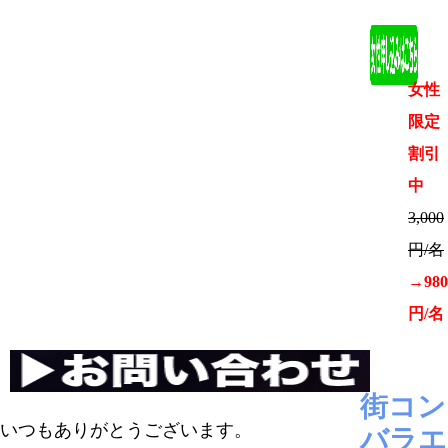
女性
限定
割引
中
3,000
円/名
→980
円/名
街コン
いつもありがとうございます。
バラエ