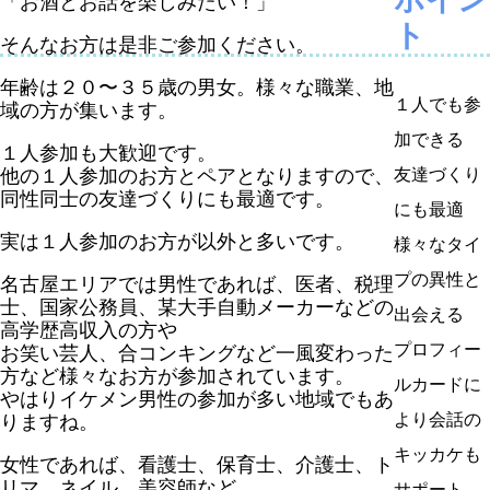
「お酒とお話を楽しみたい！」
ト
そんなお方は是非ご参加ください。
年齢は２０〜３５歳の男女。様々な職業、地
１人でも参
域の方が集います。
加できる
１人
参加も大歓迎です。
他の１人参加のお方とペアとなりますので、
友達づくり
同性同士の友達づくりにも最適です。
にも最適
実は１人参加のお方が以外と多いです。
様々なタイ
プの異性と
名古屋エリアでは男性であれば、医者、税理
士、国家公務員、某大手自動メーカーなどの
出会える
高学歴高収入の方や
プロフィー
お笑い芸人、合コンキングなど一風変わった
方など様々なお方が参加されています。
ルカードに
やはり
イケメン
男性の参加が多い地域でもあ
より会話の
りますね。
キッカケも
女性であれば、看護士、保育士、介護士、ト
リマ、ネイル、美容師など
サポート