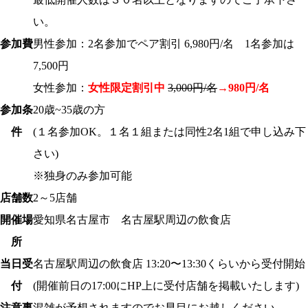
い。
参加費
男性参加：2名参加でペア割引 6,980円/名 1名参加は
7,500円
女性参加：
女性限定割引中
3,000円/名
→980円/名
参加条
20歳~35歳の方
件
(１名参加OK。１名１組または同性2名1組で申し込み下
さい)
※独身のみ参加可能
店舗数
2～5店舗
開催場
愛知県名古屋市 名古屋駅周辺の飲食店
所
当日受
名古屋駅
周辺の飲食店 13:20〜13:30くらいから受付開始
付
(開催前日の17:00にHP上に受付店舗を掲載いたします)
注意事
混雑が予想されますのでお早目にお越しください。