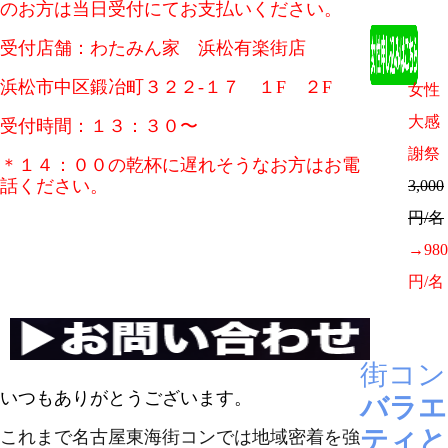
のお方は当日受付にてお支払いください。
受付店舗：わたみん家 浜松有楽街店
浜松市中区鍛冶町３２２‐１７ １F ２F
女性
大感
受付時間：１３：３０〜
謝祭
＊１４：００の乾杯に遅れそうなお方はお電
話ください。
3,000
円/名
→980
円/名
街コン
いつもありがとうございます。
バラエ
ティと
これまで
名古屋
東海
街コン
では地域密着を強