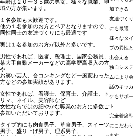
年齢は２０〜３５歳の男女。様々な職業、地
域の方が集います。
加できる
友達づくり
１名参加も大歓迎です。
他の１名参加のお方とペアとなりますので、
にも最適
同性同士の友達づくりにも最適です。
様々なタイ
実は１名参加のお方が以外と多いです。
プの異性と
男性であれば、医者、税理士、国家公務員、
出会える
某大手自動メーカーなどの高学歴高収入の方
独自システ
や
お笑い芸人、合コンキングなど一風変わった
ムにより会
方などの参加実績があります。
話のキッカ
女性であれば、看護士、保育士、介護士、ト
ケもサポー
リマ、ネイル、美容師など
女性ならではの細やかな職業のお方に多数ご
ト
参加いただいております。
完全着席型
タイプ的にも肉食男子、草食男子、スイーツ
にこだわり
男子、盛り上げ男子、理系男子、
ます