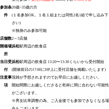
参加条
20歳~35歳の方
件
(１名参加OK。１名１組または同性2名1組で申し込み下
さい)
※独身のみ参加可能
店舗数
2～5店舗
開催場
浜松
駅周辺の飲食店
所
当日受
浜松
駅周辺の飲食店 13:20〜13:30くらいから受付開始
付
(開催前日の17:00にHP上に受付店舗を掲載いたします)
注意事
混雑が予想されますのでお早目にお越しください。
項
開始間際にお越しくださると乾杯に間に合わない可能性
がございます。
※男女比率調整の為、ご入金後でも参加できなくなる場
合もございます。