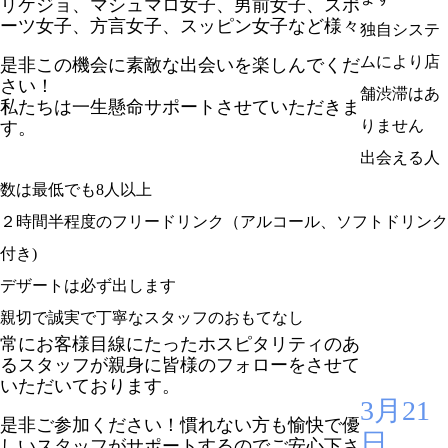
リケジョ、マシュマロ女子、男前女子、スポ
ーツ女子、方言女子、スッピン女子など様々
独自システ
ムにより店
是非この機会に素敵な出会いを楽しんでくだ
さい！
舗渋滞はあ
私たちは一生懸命サポートさせていただきま
りません
す。
出会える人
数は最低でも8人以上
２時間半程度のフリードリンク（アルコール、ソフトドリンク
付き)
デザートは必ず出します
親切で誠実で丁寧なスタッフのおもてなし
常にお客様目線にたったホスピタリティのあ
るスタッフが親身に皆様のフォローをさせて
いただいております。
3月21
是非ご参加ください！慣れない方も愉快で優
日
しいスタッフがサポートするのでご安心下さ