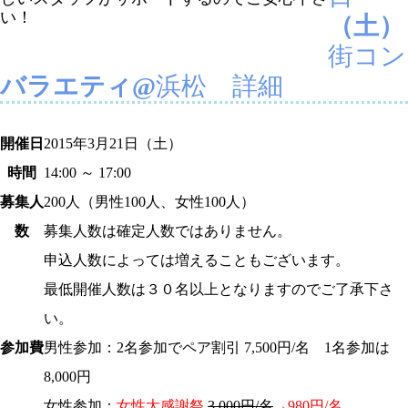
い！
（土）
街コン
バラエティ@
浜松
詳細
開催日
2015年
3月21日
（土）
時間
14:00 ～ 17:00
募集人
200
人（男性100人、女性100人）
数
募集人数は確定人数ではありません。
申込人数によっては増えることもございます。
最低開催人数は３０名以上となりますのでご了承下さ
い。
参加費
男性参加：2名参加でペア割引 7,500円/名 1名参加は
8,000円
女性参加：
女性大感謝祭
3,000円/名
→980円/名