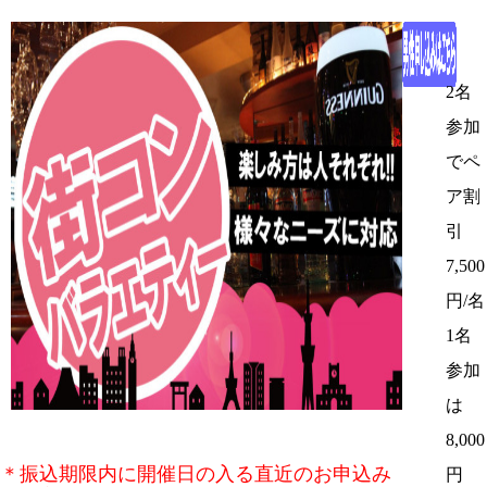
2名
参加
でペ
ア割
引
7,500
円/名
1名
参加
は
8,000
＊振込期限内に開催日の入る直近のお申込み
円