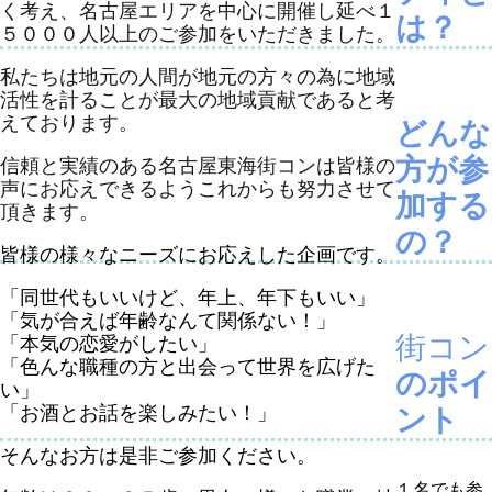
く考え、
名古屋
エリアを中心に開催し延べ１
は？
５０００人以上のご参加をいただきました。
私たちは地元の人間が地元の方々の為に地域
活性を計ることが最大の地域貢献であると考
えております。
どんな
方が参
信頼と実績のある名古屋東海街コンは皆様の
声にお応えできるようこれからも努力させて
加する
頂きます。
の？
皆様の様々なニーズにお応えした企画です。
「同世代もいいけど、年上、年下もいい」
「気が合えば年齢なんて関係ない！」
街コン
「本気の恋愛がしたい」
「色んな職種の方と出会って世界を広げた
のポイ
い」
「お酒とお話を楽しみたい！」
ント
そんなお方は是非ご参加ください。
１名でも参