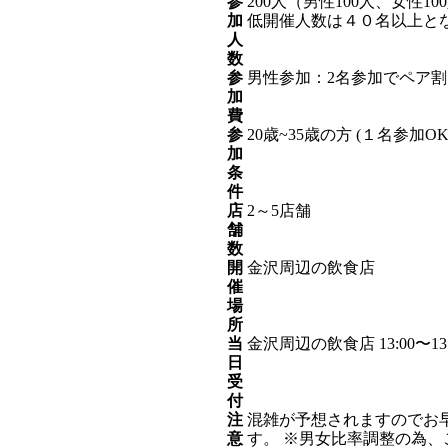
参
200
人（男性100人、女性1
加
低開催人数は４０名以上と
人
数
参
男性参加：2名参加でペア割引 6
加
費
参
20歳~35歳の方 (１名参
加
条
件
店
2～5店舗
舗
数
開
金沢
周辺の飲食店
催
場
所
当
金沢
周辺の飲食店 13:00〜
日
受
付
注
混雑が予想されますのでお
意
す。 ※男女比率調整の為