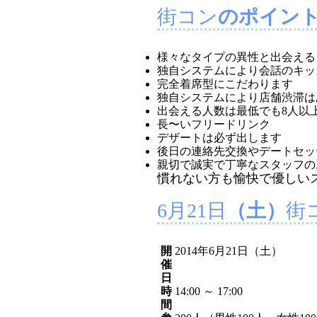
街コン
のポイン
様々なタイプの異性と出会える
独自システムにより会話のキッ
完全着席型にこだわります
独自システムにより店舗渋滞は
出会える人数は最低でも8人以
長〜いフリードリンク
デザートは必ず出します
後日の連絡先交換やデートセッ
親切で誠実で丁寧なスタッフの
慣れない方も愉快で優しい
6月21日
（土）
街
開
2014年6月21日（土）
催
日
時
14:00 ～ 17:00
間