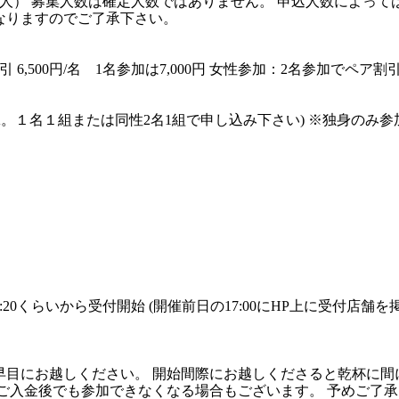
00人） 募集人数は確定人数ではありません。 申込人数によっ
なりますのでご了承下さい。
,500円/名 1名参加は7,000円 女性参加：2名参加でペア割引 1,
加OK。１名１組または同性2名1組で申し込み下さい) ※独身のみ
13:20くらいから受付開始 (開催前日の17:00にHP上に受付店舗
早目にお越しください。 開始間際にお越しくださると乾杯に間
、ご入金後でも参加できなくなる場合もございます。 予めご了