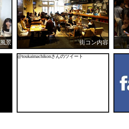
風景
街コン内容
@toukaimachikonさんのツイート