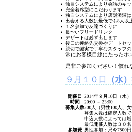
独自システムにより会話のキッ
完全着席型にこだわります
独自システムにより店舗渋滞は
出会える人数は最低でも8人以
１名参加で友達づくりに
長〜いフリードリンク
デザートは必ず出します
後日の連絡先交換やデートセッ
親切で誠実で丁寧なスタッフの
常にお客様目線にたったホ
是非ご参加ください！慣れ
９月１０日
（水
開催日
2014年９
月10日
（水）
時間
20:00 ～ 23:00
募集人数
200
人（男性100人、女
募集人数は確定人数で
申込人数によっては増
最低開催人数は３０名
参加費
男性参加：
只今7500円