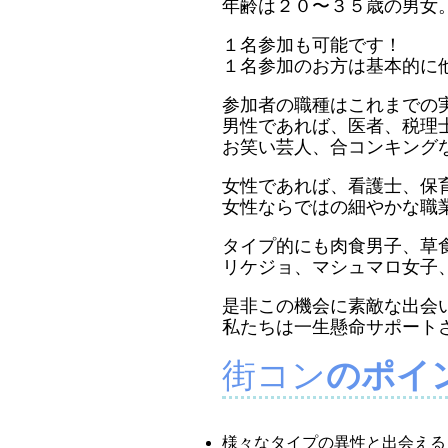
年齢は２０〜３５歳の男女
１名参加も可能です！
１名参加のお方は基本的に
参加者の職種はこれまでの
男性であれば、医者、税理
お笑い芸人、合コンキング
女性であれば、看護士、保
女性ならではの細やかな職
タイプ的にも肉食男子、草
リケジョ、マシュマロ女子
是非この機会に素敵な出会
私たちは一生懸命サポート
街コン
のポイ
様々なタイプの異性と出会える