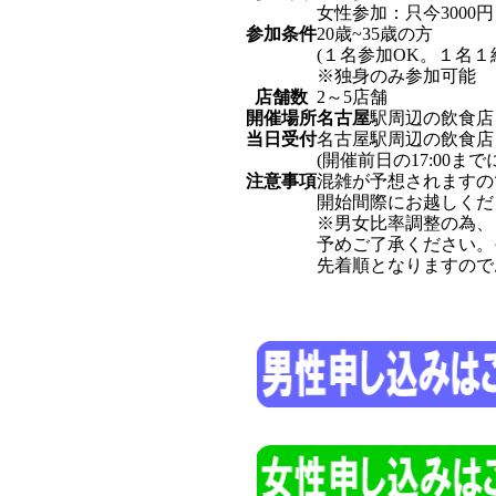
女性参加：
只今3000円
参加条件
20歳~35歳の方
(１名参加OK。１名１
※独身のみ参加可能
店舗数
2～5店舗
開催場所
名古屋
駅周辺の飲食店
当日受付
名古屋駅
周辺の飲食店 
(開催前日の17:00
注意事項
混雑が予想されますの
開始間際にお越しくだ
※男女比率調整の為、
予めご了承ください。
先着順となりますので