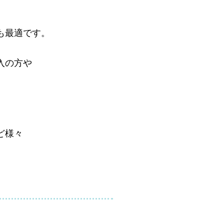
も最適です。
入の方や
ど様々