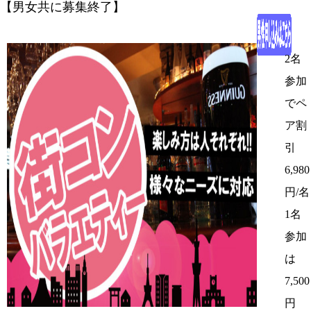
【男女共に募集終了】
2名
参加
でペ
ア割
引
6,980
円/名
1名
参加
は
7,500
円