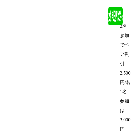
2名
参加
でペ
ア割
引
2,500
円/名
1名
参加
は
3,000
円