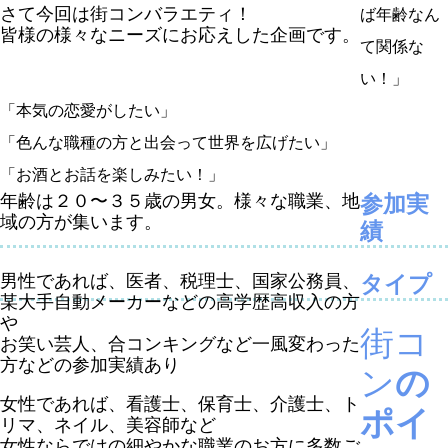
さて今回は街コンバラエティ！
ば年齢なん
皆様の様々なニーズにお応えした企画です。
て関係な
い！」
「本気の恋愛がしたい」
「色んな職種の方と出会って世界を広げたい」
「お酒とお話を楽しみたい！」
年齢は２０〜３５歳の男女。様々な職業、地
参加実
域の方が集います。
績
男性であれば、医者、税理士、国家公務員、
タイプ
某大手自動メーカーなどの高学歴高収入の方
や
街コ
お笑い芸人、合コンキングなど一風変わった
方などの参加実績あり
ン
の
女性であれば、看護士、保育士、介護士、ト
ポイ
リマ、ネイル、美容師など
女性ならではの細やかな職業のお方に多数ご