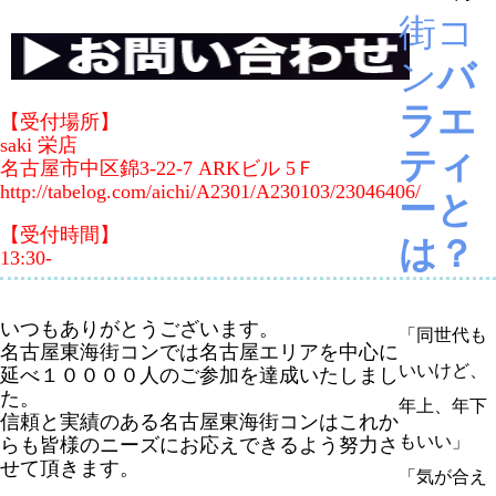
街コ
ン
バ
ラエ
【受付場所】
saki 栄店
ティ
名古屋市中区錦3-22-7 ARKビル 5Ｆ
http://tabelog.com/aichi/A2301/A230103/23046406/
ーと
【受付時間】
は？
13:30-
いつもありがとうございます。
「同世代も
名古屋東海街コンでは名古屋エリアを中心に
いいけど、
延べ１００００人のご参加を達成いたしまし
た。
年上、年下
信頼と実績のある名古屋東海街コンはこれか
もいい」
らも皆様のニーズにお応えできるよう努力さ
せて頂きます。
「気が合え