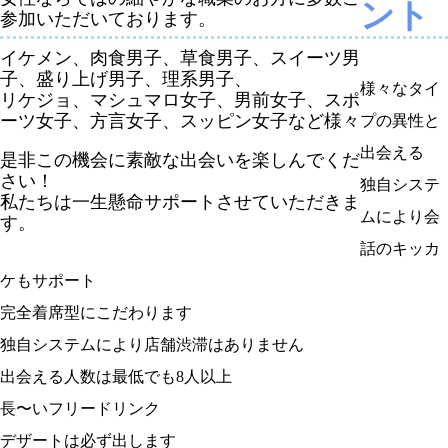
ント
参加いただいております。
イケメン、肉食男子、草食男子、スイーツ男
子、盛り上げ男子、理系男子、
様々なタイ
リケジョ、マシュマロ女子、男前女子、スポ
ーツ女子、方言女子、スッピン女子など様々
プの異性と
出会える
是非この機会に素敵な出会いを楽しんでくだ
さい！
独自システ
私たちは一生懸命サポートさせていただきま
ムにより会
す。
話のキッカ
ケもサポート
完全着席型にこだわります
独自システムにより店舗渋滞はありません
出会える人数は最低でも8人以上
長〜いフリードリンク
デザートは必ず出します