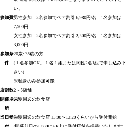
い。
参加費
男性参加：2名参加でペア割引 6,980円/名 1名参加は
7,500円
女性参加：2名参加でペア割引 2,500円/名 1名参加は
3,000円
参加条
20歳~35歳の方
件
(１名参加OK。１名１組または同性2名1組で申し込み下
さい)
※独身のみ参加可能
店舗数
2～5店舗
開催場
栄
駅周辺の飲食店
所
当日受
栄
駅周辺の飲食店 13:00〜13:20くらいから受付開始
付
(開催前日の17:00にHP上に受付店舗を掲載いたします)