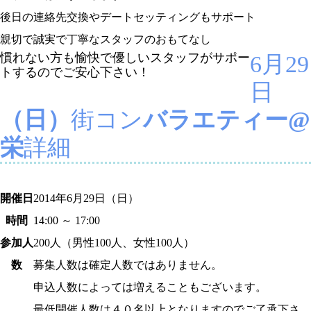
後日の連絡先交換やデートセッティングもサポート
親切で誠実で丁寧なスタッフのおもてなし
慣れない方も愉快で優しいスタッフがサポー
6月29
トするのでご安心下さい！
日
（日）
街コン
バラエティー@
栄
詳細
開催日
2014年
6月29日
（日）
時間
14:00 ～ 17:00
参加人
200
人（男性100人、女性100人）
数
募集人数は確定人数ではありません。
申込人数によっては増えることもございます。
最低開催人数は４０名以上となりますのでご了承下さ