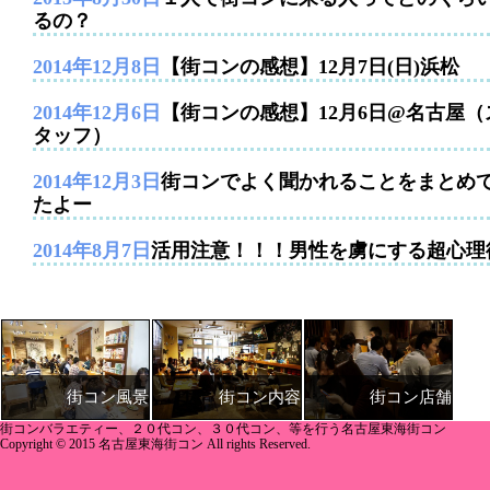
るの？
2014年12月8日
【街コンの感想】12月7日(日)浜松
2014年12月6日
【街コンの感想】12月6日@名古屋（
タッフ）
2014年12月3日
街コンでよく聞かれることをまとめ
たよー
2014年8月7日
活用注意！！！男性を虜にする超心理
街コン内容
街コン店舗
街コン風景
街コンバラエティー、２０代コン、３０代コン、等を行う名古屋東海街コン
Copyright © 2015 名古屋東海街コン All rights Reserved.