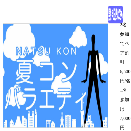
2名
参加
でペ
ア割
引
6,500
円/名
1名
参加
は
7,000
円