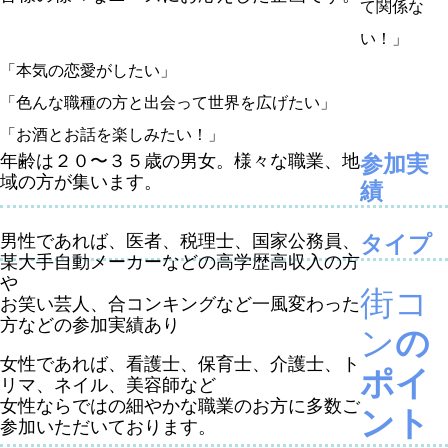
て関係な
い！」
「本気の恋愛がしたい」
「色んな職種の方と出会って世界を広げたい」
「お酒とお話を楽しみたい！」
年齢は２０〜３５歳の男女。様々な職業、地
参加実
域の方が集います。
績
男性であれば、医者、税理士、国家公務員、
タイプ
某大手自動メーカーなどの高学歴高収入の方
や
街コ
お笑い芸人、合コンキングなど一風変わった
方などの参加実績あり
ン
の
女性であれば、看護士、保育士、介護士、ト
ポイ
リマ、ネイル、美容師など
女性ならではの細やかな職業のお方に多数ご
ント
参加いただいております。