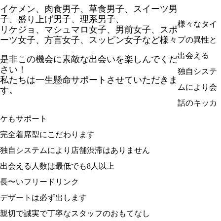
イケメン、肉食男子、草食男子、スイーツ男
子、盛り上げ男子、理系男子、
様々なタイ
リケジョ、マシュマロ女子、男前女子、スポ
ーツ女子、方言女子、スッピン女子など様々
プの異性と
出会える
是非この機会に素敵な出会いを楽しんでくだ
さい！
独自システ
私たちは一生懸命サポートさせていただきま
ムにより会
す。
話のキッカ
ケもサポート
完全着席型にこだわります
独自システムにより店舗渋滞はありません
出会える人数は最低でも8人以上
長〜いフリードリンク
デザートは必ず出します
親切で誠実で丁寧なスタッフのおもてなし