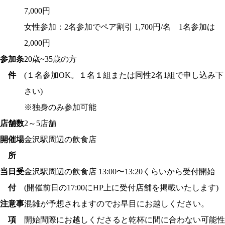
7,000円
女性参加：2名参加でペア割引 1,700円/名 1名参加は
2,000円
参加条
20歳~35歳の方
件
(１名参加OK。１名１組または同性2名1組で申し込み下
さい)
※独身のみ参加可能
店舗数
2～5店舗
開催場
金沢駅
周辺の飲食店
所
当日受
金沢駅
周辺の飲食店 13:00〜13:20くらいから受付開始
付
(開催前日の17:00にHP上に受付店舗を掲載いたします)
注意事
混雑が予想されますのでお早目にお越しください。
項
開始間際にお越しくださると乾杯に間に合わない可能性