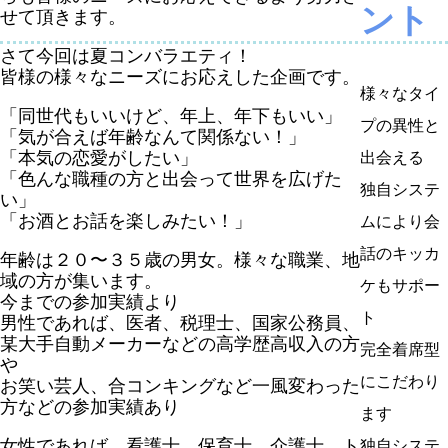
ント
せて頂きます。
さて今回は夏コンバラエティ！
皆様の様々なニーズにお応えした企画です。
様々なタイ
「同世代もいいけど、年上、年下もいい」
プの異性と
「気が合えば年齢なんて関係ない！」
「本気の恋愛がしたい」
出会える
「色んな職種の方と出会って世界を広げた
独自システ
い」
「お酒とお話を楽しみたい！」
ムにより会
話のキッカ
年齢は２０〜３５歳の男女。様々な職業、地
域の方が集います。
ケもサポー
今までの参加実績より
ト
男性であれば、医者、税理士、国家公務員、
某大手自動メーカーなどの高学歴高収入の方
完全着席型
や
にこだわり
お笑い芸人、合コンキングなど一風変わった
方などの参加実績あり
ます
女性であれば、看護士、保育士、介護士、ト
独自システ