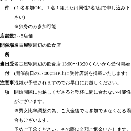
件
(１名参加OK。１名１組または同性2名1組で申し込み下
さい)
※独身のみ参加可能
店舗数
2～5店舗
開催場
名古屋
駅周辺の飲食店
所
当日受
名古屋駅
周辺の飲食店 13:00〜13:20くらいから受付開始
付
(開催前日の17:00にHP上に受付店舗を掲載いたします)
注意事
混雑が予想されますのでお早目にお越しください。
項
開始間際にお越しくださると乾杯に間に合わない可能性
がございます。
※男女比率調整の為、ご入金後でも参加できなくなる場
合もございます。
予めご了承ください。その際は全額ご返金いたします。