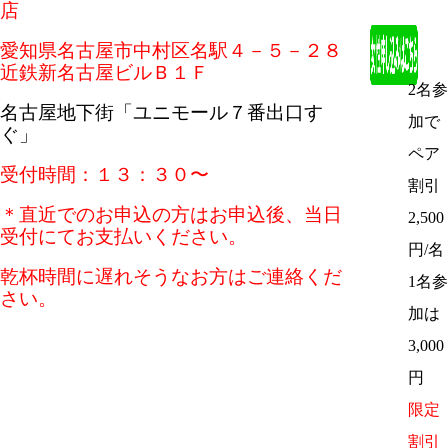
店
愛知県名古屋市中村区名駅４－５－２８
近鉄新名古屋ビルＢ１Ｆ
2名参
名古屋地下街「ユニモール７番出口す
加で
ぐ」
ペア
受付時間：１３：３０〜
割引
＊直近でのお申込の方はお申込後、当日
2,500
受付にてお支払いください。
円/名
乾杯時間に遅れそうなお方はご連絡くだ
1名参
さい。
加は
3,000
円
限定
割引