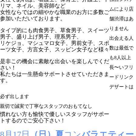
リマ、ネイル、美容師など
ムにより店
女性ならではの細やかな職業のお方に多数ご
参加いただいております。
舗渋滞はあ
りません
タイプ的にも肉食男子、草食男子、スイーツ
男子、盛り上げ男子、理系男子、
出会える人
リケジョ、マシュマロ女子、男前女子、スポ
数は最低で
ーツ女子、方言女子、スッピン女子など様々
も8人以上
是非この機会に素敵な出会いを楽しんでくだ
さい！
長〜いフリ
私たちは一生懸命サポートさせていただきま
ードリンク
す。
デザートは
必ず出します
親切で誠実で丁寧なスタッフのおもてなし
慣れない方も愉快で優しいスタッフがサポー
トするのでご安心下さい！
8月17日
（日）夏
コン
バラエティー