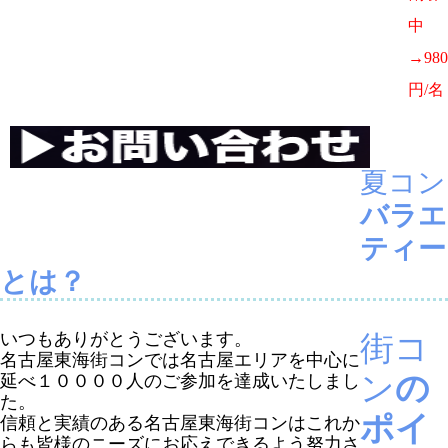
中
→980
円/名
夏コン
バラエ
ティー
とは？
いつもありがとうございます。
街コ
名古屋東海街コンでは名古屋エリアを中心に
ン
の
延べ１００００人のご参加を達成いたしまし
た。
ポイ
信頼と実績のある名古屋東海街コンはこれか
らも皆様のニーズにお応えできるよう努力さ