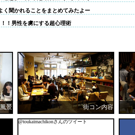
よく聞かれることをまとめてみたよー
！！！男性を虜にする超心理術
風景
街コン内容
@toukaimachikonさんのツイート