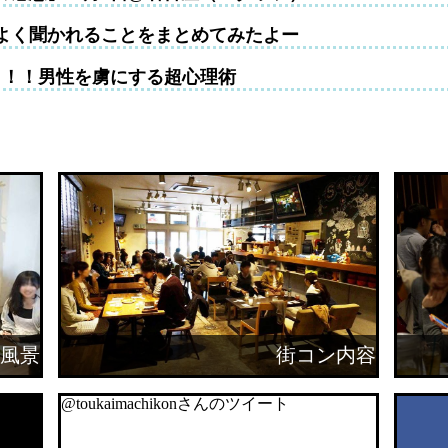
よく聞かれることをまとめてみたよー
！！！男性を虜にする超心理術
風景
街コン内容
@toukaimachikonさんのツイート