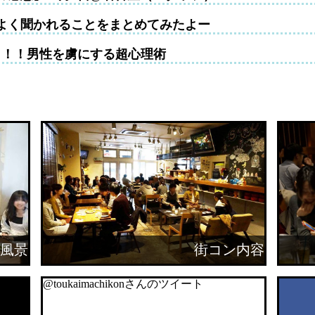
よく聞かれることをまとめてみたよー
！！！男性を虜にする超心理術
風景
街コン内容
@toukaimachikonさんのツイート